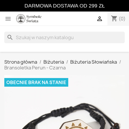
DARMOWA DOSTAWA OD 299 ZŁ
shopping_cart


(0)
search
Strona główna
Biżuteria
Biżuteria Słowiańska
Bransoletka Perun - Czarna
OBECNIE BRAK NA STANIE