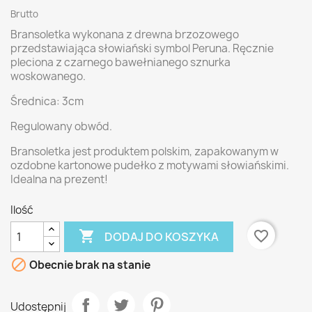
Brutto
Bransoletka wykonana z drewna brzozowego
przedstawiająca słowiański symbol Peruna. Ręcznie
pleciona z czarnego bawełnianego sznurka
woskowanego.
Średnica: 3cm
Regulowany obwód.
Bransoletka jest produktem polskim, zapakowanym w
ozdobne kartonowe pudełko z motywami słowiańskimi.
Idealna na prezent!
Ilość

favorite_border
DODAJ DO KOSZYKA

Obecnie brak na stanie
Udostępnij