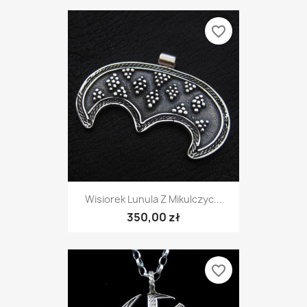
favorite_border
Wisiorek Lunula Z Mikulczyc...
350,00 zł
favorite_border