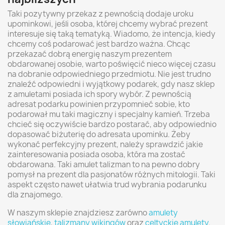
Taki pozytywny przekaz z pewnością dodaje uroku
upominkowi, jeśli osoba, której chcemy wybrać prezent
interesuje się taką tematyką. Wiadomo, że intencja, kiedy
chcemy coś podarować jest bardzo ważna. Chcąc
przekazać dobrą energię naszym prezentem
obdarowanej osobie, warto poświęcić nieco więcej czasu
na dobranie odpowiedniego przedmiotu. Nie jest trudno
znaleźć odpowiedni i wyjątkowy podarek, gdy nasz sklep
z amuletami posiada ich spory wybór. Z pewnością
adresat podarku powinien przypomnieć sobie, kto
podarował mu taki magiczny i specjalny kamień. Trzeba
chcieć się oczywiście bardzo postarać, aby odpowiednio
dopasować biżuterię do adresata upominku. Żeby
wykonać perfekcyjny prezent, należy sprawdzić jakie
zainteresowania posiada osoba, która ma zostać
obdarowana. Taki amulet talizman to na pewno dobry
pomysł na prezent dla pasjonatów różnych mitologii. Taki
aspekt często nawet ułatwia trud wybrania podarunku
dla znajomego.
W naszym sklepie znajdziesz zarówno
amulety
słowiańskie
,
talizmany wikingów
oraz
celtyckie amulety
.