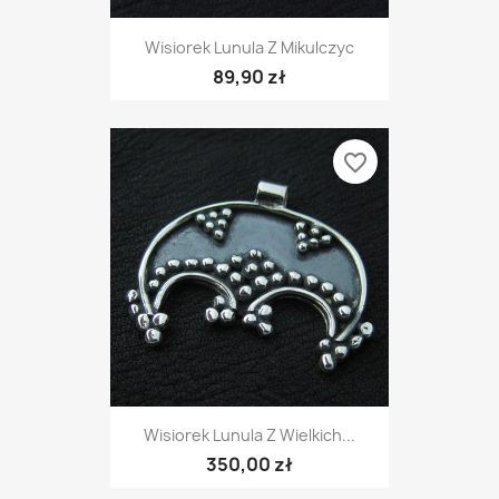
Wisiorek Lunula Z Mikulczyc
89,90 zł
favorite_border
Wisiorek Lunula Z Wielkich...
350,00 zł