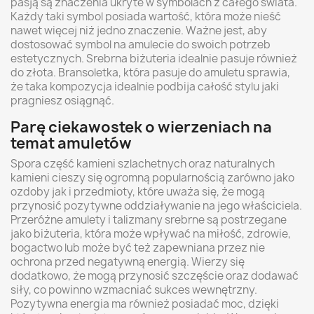
pasją są znaczenia ukryte w symbolach z całego świata.
Każdy taki symbol posiada wartość, która może nieść
nawet więcej niż jedno znaczenie. Ważne jest, aby
dostosować symbol na amulecie do swoich potrzeb
estetycznych. Srebrna biżuteria idealnie pasuje również
do złota. Bransoletka, która pasuje do amuletu sprawia,
że taka kompozycja idealnie podbija całość stylu jaki
pragniesz osiągnąć.
Parę ciekawostek o wierzeniach na
temat amuletów
Spora część kamieni szlachetnych oraz naturalnych
kamieni cieszy się ogromną popularnością zarówno jako
ozdoby jak i przedmioty, które uważa się, że mogą
przynosić pozytywne oddziaływanie na jego właściciela.
Przeróżne amulety i talizmany srebrne są postrzegane
jako biżuteria, która może wpływać na miłość, zdrowie,
bogactwo lub może być też zapewniana przez nie
ochrona przed negatywną energią. Wierzy się
dodatkowo, że mogą przynosić szczęście oraz dodawać
siły, co powinno wzmacniać sukces wewnętrzny.
Pozytywna energia ma również posiadać moc, dzięki