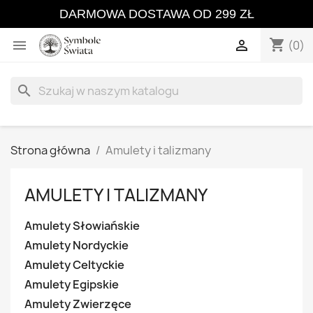
DARMOWA DOSTAWA OD 299 ZŁ
shopping_cart


(0)
search
Strona główna
Amulety i talizmany
AMULETY I TALIZMANY
Amulety Słowiańskie
Amulety Nordyckie
Amulety Celtyckie
Amulety Egipskie
Amulety Zwierzęce