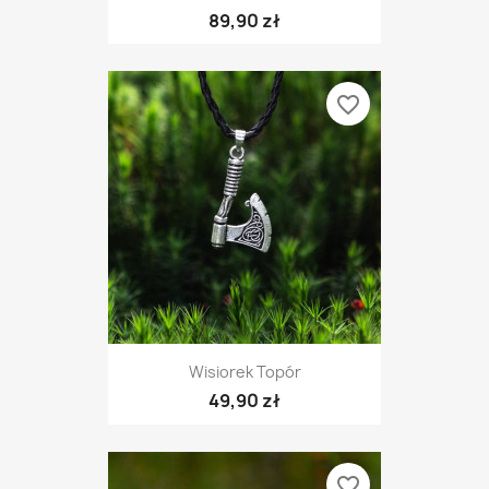
89,90 zł
favorite_border
Wisiorek Topór
49,90 zł
favorite_border