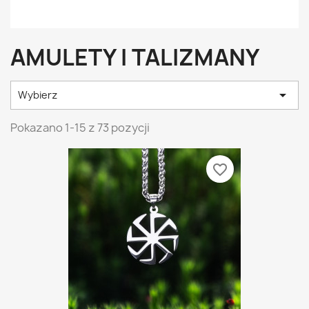
AMULETY I TALIZMANY

Wybierz
Pokazano 1-15 z 73 pozycji
favorite_border