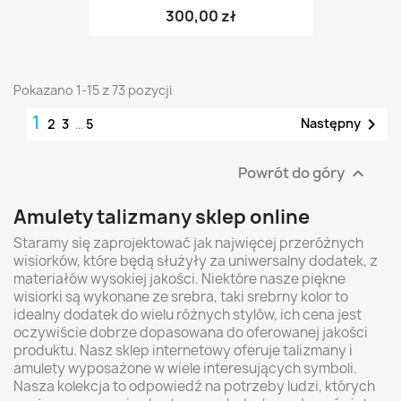
300,00 zł
Pokazano 1-15 z 73 pozycji
1

Następny
2
3
…
5
Powrót do góry

Amulety talizmany sklep online
Staramy się zaprojektować jak najwięcej przeróżnych
wisiorków, które będą służyły za uniwersalny dodatek, z
materiałów wysokiej jakości. Niektóre nasze piękne
wisiorki są wykonane ze srebra, taki srebrny kolor to
idealny dodatek do wielu różnych stylów, ich cena jest
oczywiście dobrze dopasowana do oferowanej jakości
produktu. Nasz sklep internetowy oferuje talizmany i
amulety wyposażone w wiele interesujących symboli.
Nasza kolekcja to odpowiedź na potrzeby ludzi, których