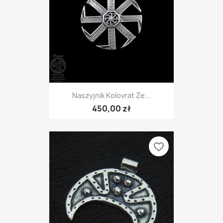
Naszyjnik Kolovrat Ze...
450,00 zł
favorite_border