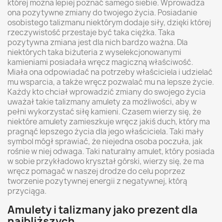
której można lepiej poznać samego siebie. Wprowadza
ona pozytywne zmiany do twojego życia. Posiadanie
osobistego talizmanu niektórym dodaje siły, dzięki której
rzeczywistość przestaje być taka ciężka. Taka
pozytywna zmiana jest dla nich bardzo ważna. Dla
niektórych taka biżuteria z wyselekcjonowanymi
kamieniami posiadała wręcz magiczną właściwość.
Miała ona odpowiadać na potrzeby właściciela i udzielać
mu wsparcia, a także wręcz pozwalać mu na lepsze życie.
Każdy kto chciał wprowadzić zmiany do swojego życia
uważał takie talizmany amulety za możliwości, aby w
pełni wykorzystać siłę kamieni. Czasem wierzy się, że
niektóre amulety zamieszkuje wręcz jakiś duch, który ma
pragnąć lepszego życia dla jego właściciela. Taki mały
symbol mógł sprawiać, że niejedna osoba poczuła, jak
rośnie w niej odwaga. Taki naturalny amulet, który posiada
w sobie przykładowo kryształ górski, wierzy się, że ma
wręcz pomagać w naszej drodze do celu poprzez
tworzenie pozytywnej energii z negatywnej, którą
przyciąga.
Amulety i talizmany jako prezent dla
najbliższych