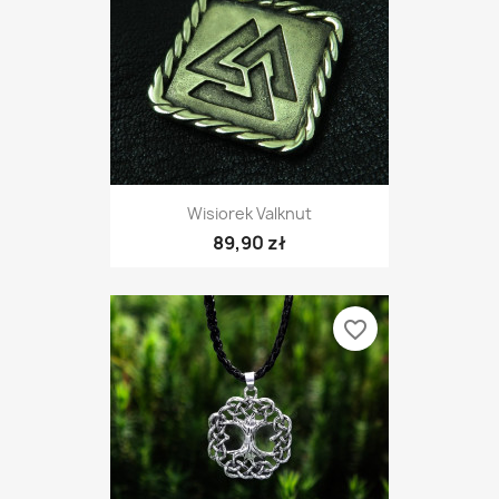
Wisiorek Valknut
89,90 zł
favorite_border