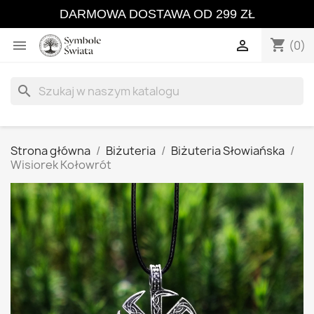
DARMOWA DOSTAWA OD 299 ZŁ
shopping_cart


(0)
search
Strona główna
Biżuteria
Biżuteria Słowiańska
Wisiorek Kołowrót