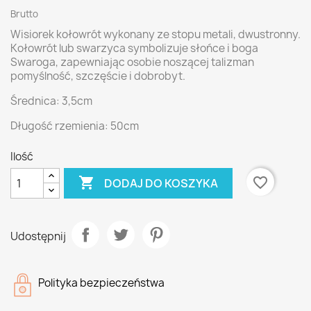
Brutto
Wisiorek kołowrót wykonany ze stopu metali, dwustronny.
Kołowrót lub swarzyca symbolizuje słońce i boga
Swaroga, zapewniając osobie noszącej talizman
pomyślność, szczęście i dobrobyt.
Średnica: 3,5cm
Długość rzemienia: 50cm
Ilość

favorite_border
DODAJ DO KOSZYKA
Udostępnij
Polityka bezpieczeństwa