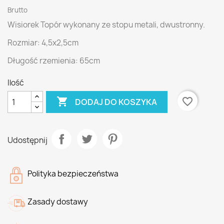
Brutto
Wisiorek Topór wykonany ze stopu metali, dwustronny.
Rozmiar: 4,5x2,5cm
Długość rzemienia: 65cm
Ilość

favorite_border
DODAJ DO KOSZYKA
Udostępnij
Polityka bezpieczeństwa
Zasady dostawy