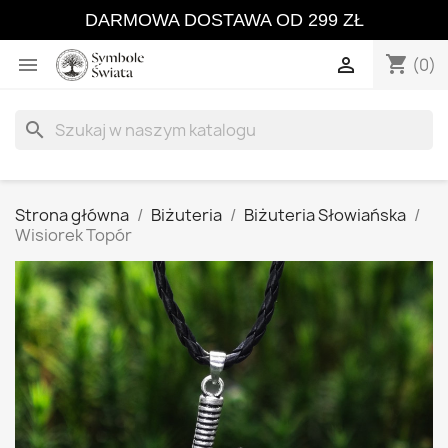
DARMOWA DOSTAWA OD 299 ZŁ
shopping_cart


(0)
search
Strona główna
Biżuteria
Biżuteria Słowiańska
Wisiorek Topór