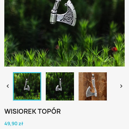


WISIOREK TOPÓR
49,90 zł