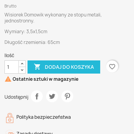
Brutto
Wisiorek Domowik wykonany ze stopu metali,
jednostronny.
Wymiary: 3,5x1,5cm
Długość rzemienia: 65cm
Ilość

favorite_border
DODAJ DO KOSZYKA

Ostatnie sztuki w magazynie
Udostępnij
Polityka bezpieczeństwa
Zasady dostawy