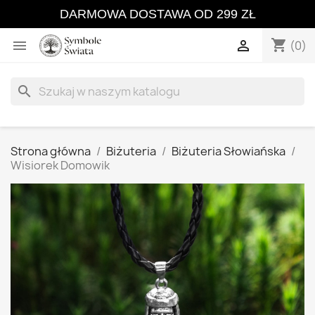
DARMOWA DOSTAWA OD 299 ZŁ
shopping_cart


(0)
search
Strona główna
Biżuteria
Biżuteria Słowiańska
Wisiorek Domowik