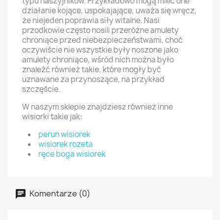
typu naszyjników. Przykładowo mogą mieć one
działanie kojące, uspokajające, uważa się wręcz,
że niejeden poprawia siły witalne. Nasi
przodkowie często nosili przeróżne amulety
chroniące przed niebezpieczeństwami, choć
oczywiście nie wszystkie były noszone jako
amulety chroniące, wśród nich można było
znaleźć również takie, które mogły być
uznawane za przynoszące, na przykład
szczęście.
W naszym sklepie znajdziesz również inne
wisiorki takie jak:
perun wisiorek
wisiorek rozeta
ręce boga wisiorek
Komentarze (0)