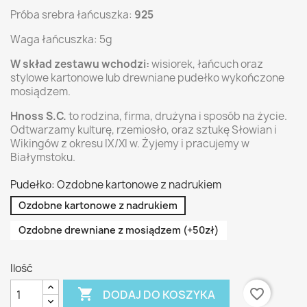
Próba srebra łańcuszka:
925
Waga łańcuszka: 5g
W skład zestawu wchodzi:
wisiorek, łańcuch oraz
stylowe kartonowe lub drewniane pudełko wykończone
mosiądzem.
Hnoss S.C.
to rodzina, firma, drużyna i sposób na życie.
Odtwarzamy kulturę, rzemiosło, oraz sztukę Słowian i
Wikingów z okresu IX/XI w. Żyjemy i pracujemy w
Białymstoku.
Pudełko: Ozdobne kartonowe z nadrukiem
Ozdobne kartonowe z nadrukiem
Ozdobne drewniane z mosiądzem (+50zł)
Ilość

favorite_border
DODAJ DO KOSZYKA