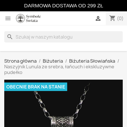
DARMOWA DOSTAWA OD 299 ZŁ
shopping_cart


(0)
search
Strona główna
Biżuteria
Biżuteria Słowiańska
Naszyjnik Lunula ze srebra, łańcuch i ekskluzywne
pudełko
OBECNIE BRAK NA STANIE