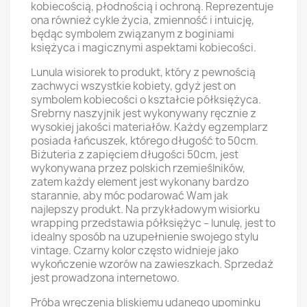
kobiecością, płodnością i ochroną. Reprezentuje
ona również cykle życia, zmienność i intuicję,
będąc symbolem związanym z boginiami
księżyca i magicznymi aspektami kobiecości.
Lunula wisiorek to produkt, który z pewnością
zachwyci wszystkie kobiety, gdyż jest on
symbolem kobiecości o kształcie półksiężyca.
Srebrny naszyjnik jest wykonywany ręcznie z
wysokiej jakości materiałów. Każdy egzemplarz
posiada łańcuszek, którego długość to 50cm.
Biżuteria z zapięciem długości 50cm, jest
wykonywana przez polskich rzemieślników,
zatem każdy element jest wykonany bardzo
starannie, aby móc podarować Wam jak
najlepszy produkt. Na przykładowym wisiorku
wrapping przedstawia półksiężyc – lunulę, jest to
idealny sposób na uzupełnienie swojego stylu
vintage. Czarny kolor często widnieje jako
wykończenie wzorów na zawieszkach. Sprzedaż
jest prowadzona internetowo.
Próba wręczenia bliskiemu udanego upominku