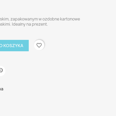
olskim, zapakowanym w ozdobne kartonowe
kimi. Idealny na prezent.
favorite_border
O KOSZYKA
wa