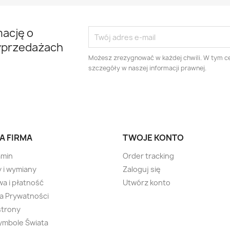
mację o
yprzedażach
Możesz zrezygnować w każdej chwili. W tym ce
szczegóły w naszej informacji prawnej.
A FIRMA
TWOJE KONTO
amin
Order tracking
 i wymiany
Zaloguj się
a i płatność
Utwórz konto
ka Prywatności
strony
ymbole Świata