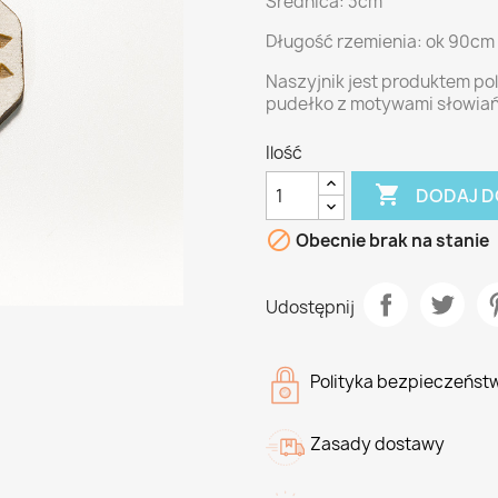
Średnica: 3cm
Długość rzemienia: ok 90cm
Naszyjnik jest produktem p
pudełko z motywami słowiańs
Ilość

DODAJ D

Obecnie brak na stanie
Udostępnij
Polityka bezpieczeńst
Zasady dostawy