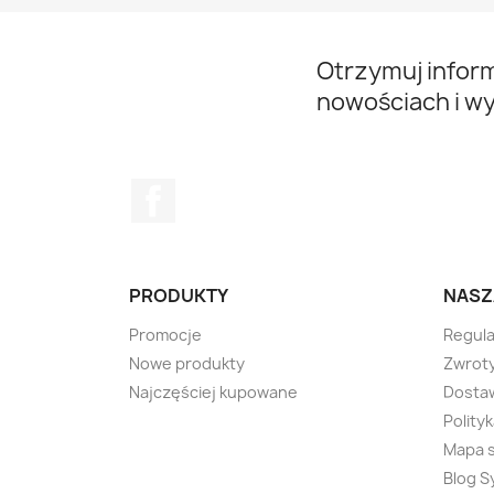
Otrzymuj infor
nowościach i w
Facebook
PRODUKTY
NASZ
Promocje
Regul
Nowe produkty
Zwroty
Najczęściej kupowane
Dostaw
Polity
Mapa 
Blog S