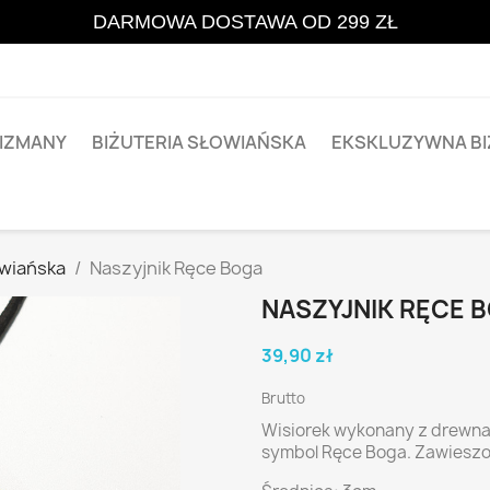
DARMOWA DOSTAWA OD 299 ZŁ
LIZMANY
BIŻUTERIA SŁOWIAŃSKA
EKSKLUZYWNA BI
owiańska
Naszyjnik Ręce Boga
NASZYJNIK RĘCE 
39,90 zł
Brutto
Wisiorek wykonany z drewna
symbol Ręce Boga. Zawiesz